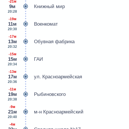
-21м
9м
Книжный мир
20:28
-19м
11м
Военкомат
20:30
-17м
13м
Обувная фабрика
20:32
-15м
15м
ГАИ
20:34
-13м
17м
ул. Красноармейская
20:36
-11м
19м
Рыбиновского
20:38
-9м
21м
м-н Красноармейский
20:40
-4м