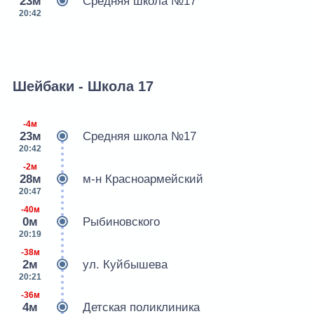
23м
Средняя школа №17
20:42
Шейбаки - Школа 17
-4м
23м
Средняя школа №17
20:42
-2м
28м
м-н Красноармейский
20:47
-40м
0м
Рыбиновского
20:19
-38м
2м
ул. Куйбышева
20:21
-36м
4м
Детская поликлиника