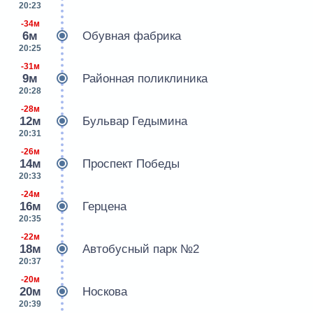
20:23
-34м
6м
Обувная фабрика
20:25
-31м
9м
Районная поликлиника
20:28
-28м
12м
Бульвар Гедымина
20:31
-26м
14м
Проспект Победы
20:33
-24м
16м
Герцена
20:35
-22м
18м
Автобусный парк №2
20:37
-20м
20м
Носкова
20:39