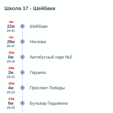
Школа 17 - Шейбаки
-4м
22м
Шейбаки
20:41
-2м
28м
Носкова
20:47
-30м
0м
Автобусный парк №2
20:19
-28м
2м
Герцена
20:21
-26м
4м
Проспект Победы
20:23
-24м
6м
Бульвар Гедымина
20:25