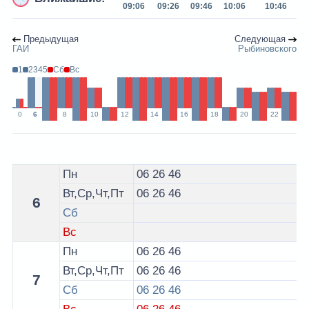
09:06
09:26
09:46
10:06
10:46
Предыдущая
Следующая
ГАИ
Рыбиновского
1
2345
Сб
Вс
0
6
8
10
12
14
16
18
20
22
Расписание 1 автобуса Лида - остановка ул. Красноа
Пн
06
26
46
Вт,Ср,Чт,Пт
06
26
46
6
Сб
Вс
Пн
06
26
46
Вт,Ср,Чт,Пт
06
26
46
7
Сб
06
26
46