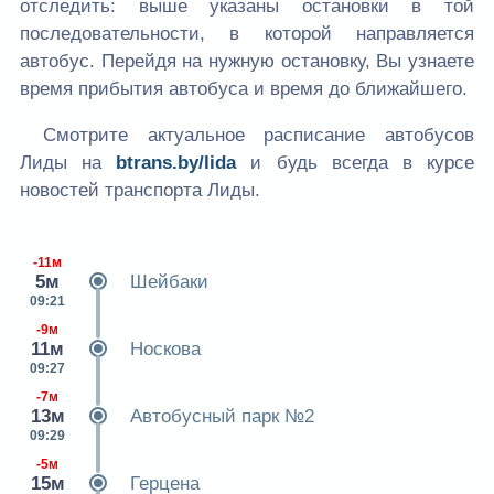
отследить: выше указаны остановки в той
последовательности, в которой направляется
автобус. Перейдя на нужную остановку, Вы узнаете
время прибытия автобуса и время до ближайшего.
Смотрите актуальное расписание автобусов
Лиды на
btrans.by/lida
и будь всегда в курсе
новостей транспорта Лиды.
-11м
5м
Шейбаки
09:21
-9м
11м
Носкова
09:27
-7м
13м
Автобусный парк №2
09:29
-5м
15м
Герцена